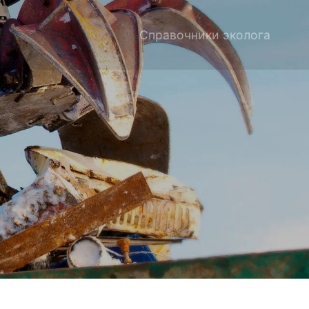
Справочники эколога