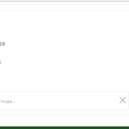
29
6
хода...