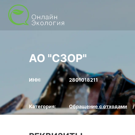
АО "СЗОР"
ИНН:
2801018211
Категория:
Обращение с отходами