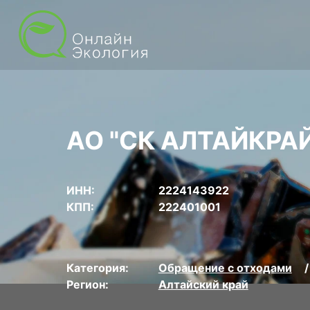
АО "СК АЛТАЙКРА
ИНН:
2224143922
КПП:
222401001
Категория:
Обращение с отходами
Регион:
Алтайский край