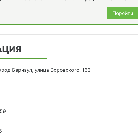
Перейти
АЦИЯ
ород Барнаул, улица Воровского, 163
559
6