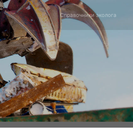
Справочники эколога