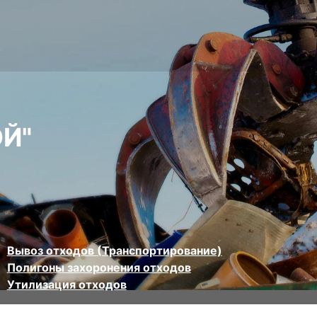
Й"
Вывоз отходов (Транспортирование)
Полигоны захоронения отходов
Утилизация отходов