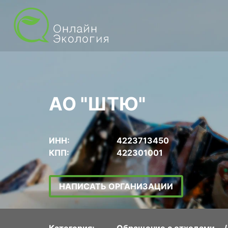
АО "ШТЮ"
ИНН:
4223713450
КПП:
422301001
НАПИСАТЬ ОРГАНИЗАЦИИ