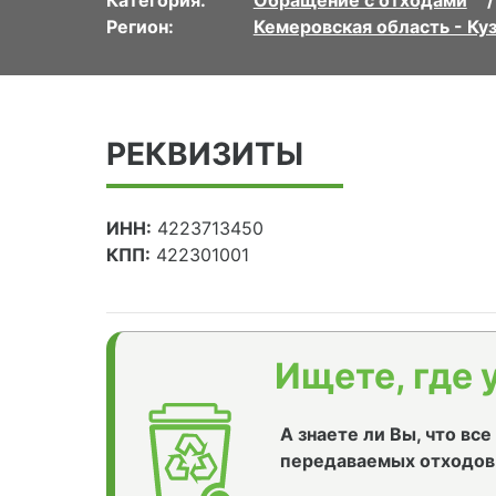
Категория:
Обращение с отходами
Регион:
Кемеровская область - Ку
РЕКВИЗИТЫ
ИНН:
4223713450
КПП:
422301001
Ищете, где 
А знаете ли Вы, что вс
передаваемых отходов