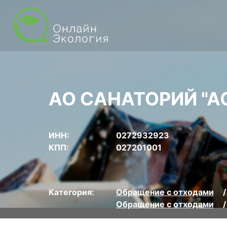
АО САНАТОРИЙ "А
ИНН:
0272932923
КПП:
027201001
Категория:
Обращение с отходами
Обращение с отходами