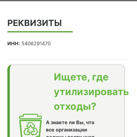
РЕКВИЗИТЫ
ИНН:
5406291470
Ищете, где
утилизировать
отходы?
А знаете ли Вы, что
все организации
должны вести учет