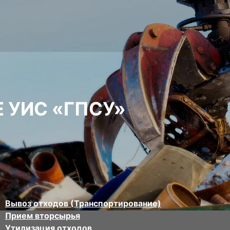
 УИС «ГПСУ»
Вывоз отходов (Транспортирование)
Прием вторсырья
Утилизация отходов