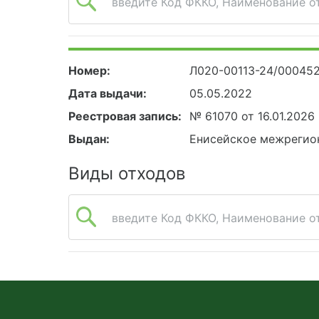
введите Код ФККО, Наименование от
Номер:
Л020-00113-24/00045
Дата выдачи:
05.05.2022
Реестровая запись:
№ 61070 от 16.01.2026
Выдан:
Енисейское межрегио
Виды отходов
введите Код ФККО, Наименование от