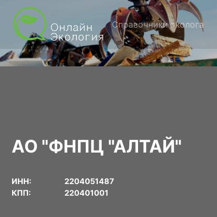
Справочники эколога
АО "ФНПЦ "АЛТАЙ"
ИНН:
2204051487
КПП:
220401001