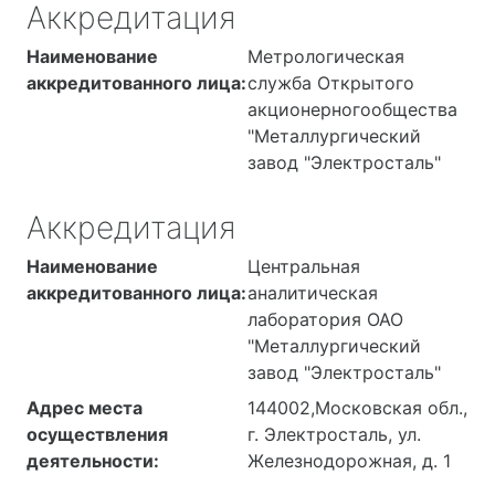
Аккредитация
1, Здание цеха КИПиА,
промышленных
кабинет 313, кабинет
выбросов; измерение
Наименование
Метрологическая
315, кабинет 303 (архив)
физических факторов
аккредитованного лица:
служба Открытого
акционерногообщества
"Металлургический
завод "Электросталь"
Аккредитация
Наименование
Центральная
аккредитованного лица:
аналитическая
лаборатория ОАО
"Металлургический
завод "Электросталь"
Адрес места
144002,Московская обл.,
осуществления
г. Электросталь, ул.
деятельности:
Железнодорожная, д. 1