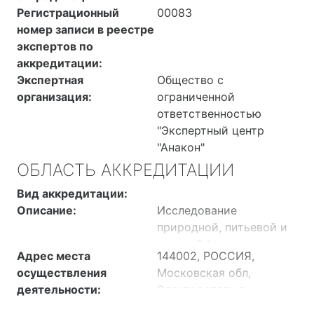
Регистрационный
00083
номер записи в реестре
экспертов по
аккредитации:
Экспертная
Общество с
организация:
ограниченной
ответственностью
"Экспертный центр
"Анакон"
ОБЛАСТЬ АККРЕДИТАЦИИ
Вид аккредитации:
Описание:
Исследование
природной, питьевой и
сточной (в том числе
Адрес места
144002, РОССИЯ,
очищенной) воды;
осуществления
Московская обл,
исследование воздуха
деятельности:
Электросталь г.,
рабочей зоны,
Железнодорожная ул, д.
атмосферного воздуха и