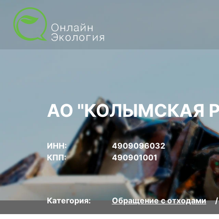
АО "КОЛЫМСКАЯ 
ИНН:
4909096032
КПП:
490901001
Категория:
Обращение с отходами