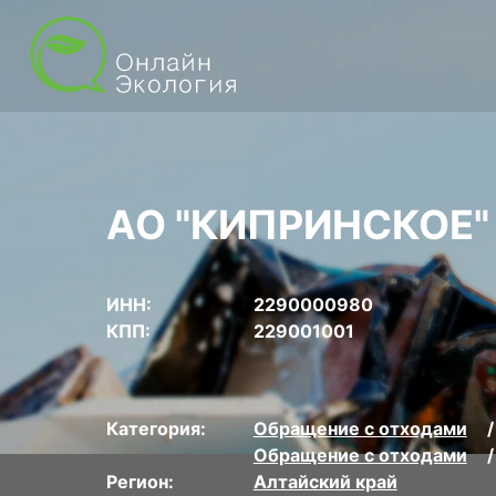
АО "КИПРИНСКОЕ"
ИНН:
2290000980
КПП:
229001001
Категория:
Обращение с отходами
Обращение с отходами
Регион:
Алтайский край