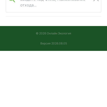
отхода...
улица Кировская, дом
3/2, кад. №
42:24:0301002:1283.
650000, РОССИЯ,
Кемеровская область -
© 2026 Онлайн Экология
Кузбасс , Кемеровский
район, Суховское
Версия 2026.08.05
сельское поселение,
поселок
Металлплощадка, улица
Советская, дом 38, кад.
№ 42:04:0000000:1595.