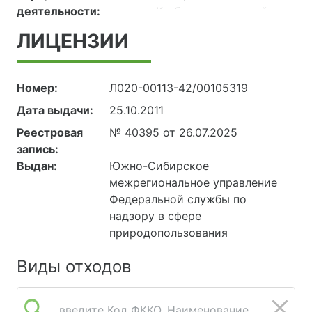
деятельности:
Кузбасс , городской
округ Кемеровский,
ЛИЦЕНЗИИ
город Кемерово, улица
Волгоградская, дом 47,
кад. №
Номер:
Л020-00113-42/00105319
42:24:0201009:1235.
Дата выдачи:
25.10.2011
650000, РОССИЯ,
Кемеровская область -
Реестровая
№ 40395 от 26.07.2025
Кузбасс , Кемерово,
запись:
Заводский район,
Выдан:
Южно-Сибирское
северо-восток
межрегиональное управление
левобережной части г.
Федеральной службы по
Кемерово, кад. №
надзору в сфере
42:24:0101026:1942.
природопользования
650000, РОССИЯ,
Кемеровская область -
Виды отходов
Кузбасс , Кузбасс,
Кемеровский городской
введите Код ФККО, Наименование
округ, город Кемерово,