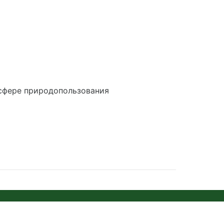
ая, город Тула, улица Щегловская засека,
сфере природопользования