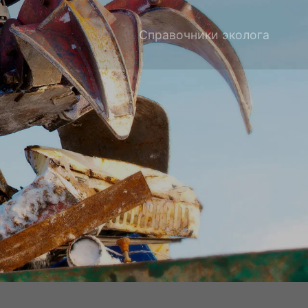
Справочники эколога