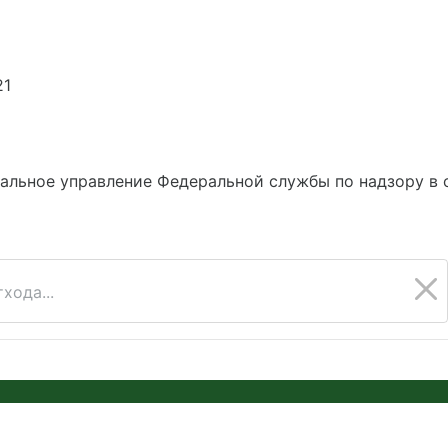
корпус 698
300004, РОССИЯ, обл Тульск
71:30:030916:834
21
5
альное управление Федеральной службы по надзору в 
хода...
© 2026 Онлайн Экология