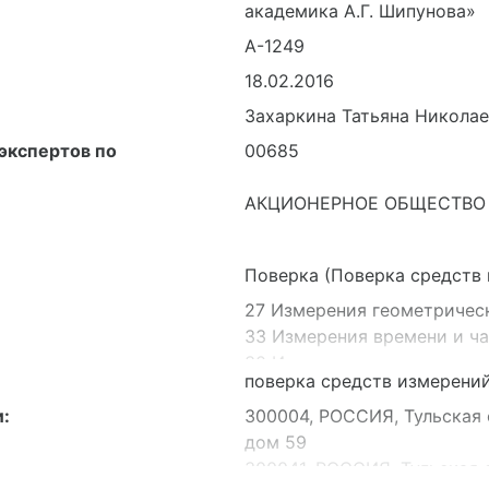
академика А.Г. Шипунова»
А-1249
18.02.2016
Захаркина Татьяна Никола
экспертов по
00685
АКЦИОНЕРНОЕ ОБЩЕСТВО 
Поверка (Поверка средств
27 Измерения геометричес
33 Измерения времени и ч
30 Измерения давления, в
поверка средств измерени
28 Измерения механически
35 Радиотехнические и ра
:
300004, РОССИЯ, Тульская о
34 Измерения электрическ
дом 59
32 Теплофизические и тем
300041, РОССИЯ, Тульская о