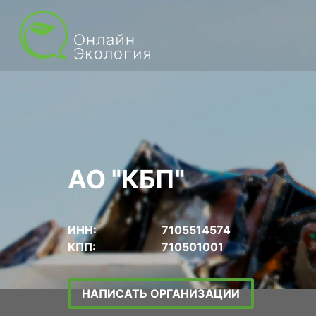
АО "КБП"
ИНН:
7105514574
КПП:
710501001
НАПИСАТЬ ОРГАНИЗАЦИИ