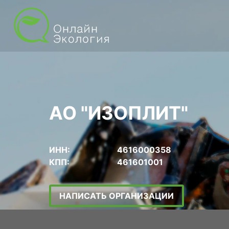
АО "ИЗОПЛИТ"
ИНН:
4616000358
КПП:
461601001
НАПИСАТЬ ОРГАНИЗАЦИИ