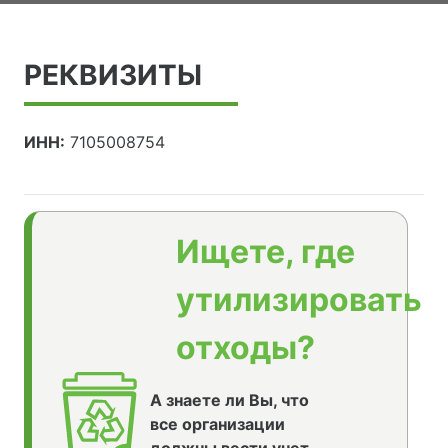
РЕКВИЗИТЫ
ИНН:
7105008754
Ищете, где
утилизировать
отходы?
А знаете ли Вы, что
все организации
должны вести учет