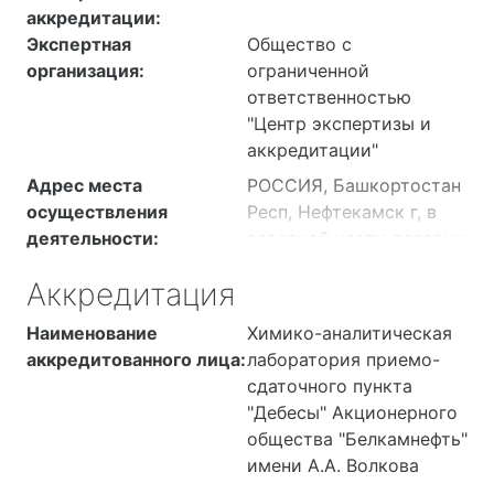
аккредитации:
Экспертная
Общество с
организация:
ограниченной
ответственностью
"Центр экспертизы и
аккредитации"
Адрес места
РОССИЯ, Башкортостан
осуществления
Респ, Нефтекамск г, в
деятельности:
северной части деревни
Хмелевка, насосная
Аккредитация
станция (литер. XII)
РОССИЯ, Респ
Наименование
Химико-аналитическая
Башкортостан, г
аккредитованного лица:
лаборатория приемо-
Нефтекамск, в северной
сдаточного пункта
части деревни
"Дебесы" Акционерного
Хмелевка, насосная
общества "Белкамнефть"
станция (лит. XII)
имени А.А. Волкова