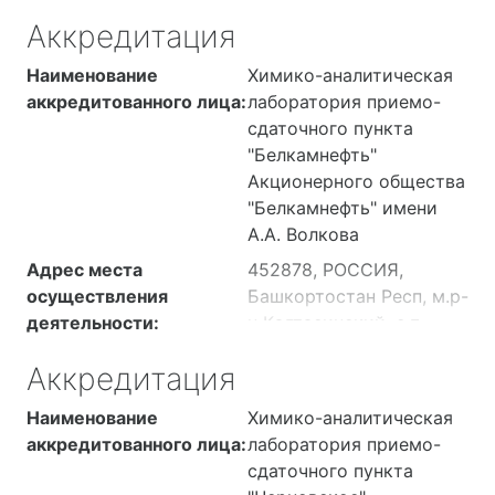
Малопургинский район,
Аккредитация
территория
Промышленная (Малая
Наименование
Химико-аналитическая
Пурга), здание 1,
аккредитованного лица:
лаборатория приемо-
лабораторно-
сдаточного пункта
диспетчерский корпус
"Белкамнефть"
пункта сдачи нефти
Акционерного общества
"Белкамнефть" имени
А.А. Волкова
Адрес места
452878, РОССИЯ,
осуществления
Башкортостан Респ, м.р-
деятельности:
н Калтасинский, с.п.
Кельтеевский сельсовет,
Аккредитация
тер. Промышленная,
соор. 1, ПСП с узлом
Наименование
Химико-аналитическая
учета нефти №607,
аккредитованного лица:
лаборатория приемо-
здание лабораторно-
сдаточного пункта
диспетчерского корпуса