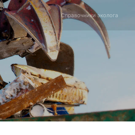
Справочники эколога