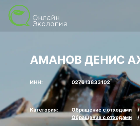
АМАНОВ ДЕНИС А
ИНН:
027613833102
Категория:
Обращение с отходами
Обращение с отходами