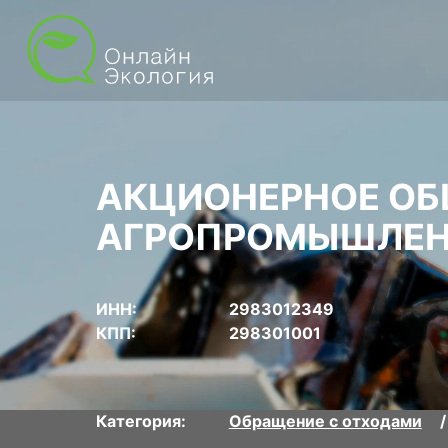
АКЦИОНЕРНОЕ ОБ
АГРОПРОМЫШЛЕН
ИНН:
2983012349
КПП:
298301001
Категория:
Обращение с отходами