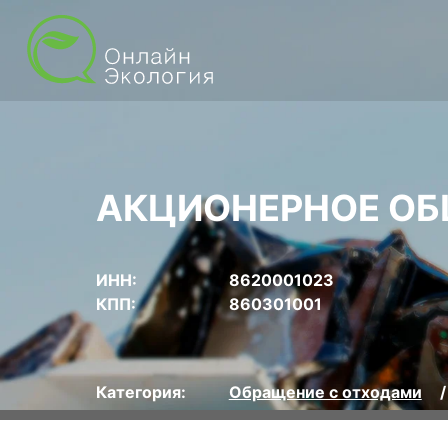
АКЦИОНЕРНОЕ ОБ
ИНН:
8620001023
КПП:
860301001
Категория:
Обращение с отходами