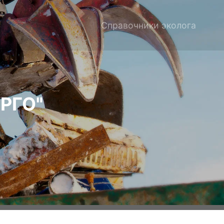
Справочники эколога
РГО"