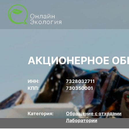
АКЦИОНЕРНОЕ ОБ
ИНН:
7328032711
КПП:
730350001
Категория:
Обращение с отходами
Лаборатории