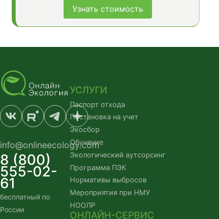
Узнать стоимость
УСЛУГИ
Паспорт отхода
Постановка на учет
Экосбор
Обучение
info@onlineecology.com
Экологический аутсорсинг
8 (800)
555-02-
Программа ПЭК
61
Нормативы выбросов
Мероприятия при НМУ
бесплатный по
НООЛР
России
ОНЛАЙН-СЕРВИС