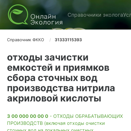
Справочники эколога
Ус
Справочник ФККО
31333115393
отходы зачистки
емкостей и приямков
сбора сточных вод
производства нитрила
акриловой кислоты
3 00 000 00 00 0
- ОТХОДЫ ОБРАБАТЫВАЮЩИХ
ПРОИЗВОДСТВ (включая отходы очистки
сточных вод на локальных очистных