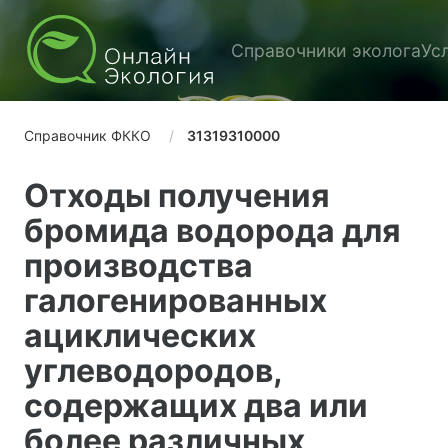
Справочники эколога
Ус
Справочник ФККО
31319310000
Отходы получения
бромида водорода для
производства
галогенированных
ациклических
углеводородов,
содержащих два или
более различных