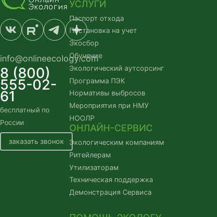
УСЛУГИ
Паспорт отхода
Постановка на учет
Экосбор
Обучение
info@onlineecology.com
Экологический аутсорсинг
8 (800)
555-02-
Программа ПЭК
61
Нормативы выбросов
Мероприятия при НМУ
бесплатный по
НООЛР
России
ОНЛАЙН-СЕРВИС
заказать звонок
Экологическим компаниям
Ритейлерам
Утилизаторам
Техническая поддержка
Демонстрация Сервиса