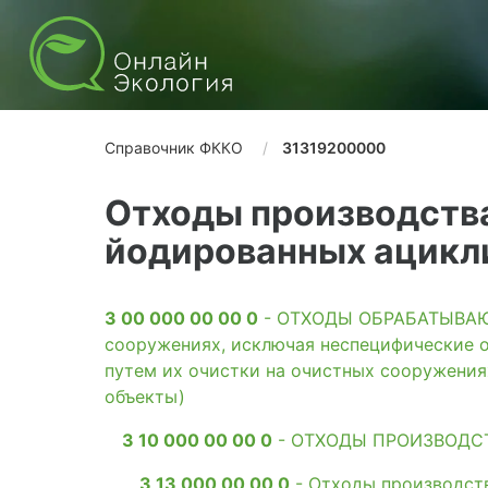
Справочник ФККО
31319200000
Отходы производств
йодированных ацикл
3 00 000 00 00 0
- ОТХОДЫ ОБРАБАТЫВАЮЩ
сооружениях, исключая неспецифические о
путем их очистки на очистных сооружени
объекты)
3 10 000 00 00 0
- ОТХОДЫ ПРОИЗВОДС
3 13 000 00 00 0
- Отходы производст