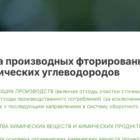
а производных фторирован
ических углеводородов
ИХ ПРОИЗВОДСТВ (включая отходы очистки сточных 
тходы производственного потребления) (за исключени
ях с последующим направлением в систему оборотного
ТВА ХИМИЧЕСКИХ ВЕЩЕСТВ И ХИМИЧЕСКИХ ПРОДУКТ
ва основных органических химических веществ прочих