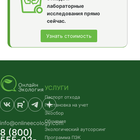
лабораторные
исследования прямо
сейчас.
Узнать стоимость
УСЛУГИ
Паспорт отхода
Постановка на учет
Экосбор
Обучение
info@onlineecology.com
Экологический аутсорсинг
8 (800)
555-02-
Программа ПЭК