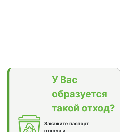
У Вас
образуется
такой отход?
Закажите паспорт
отхода и