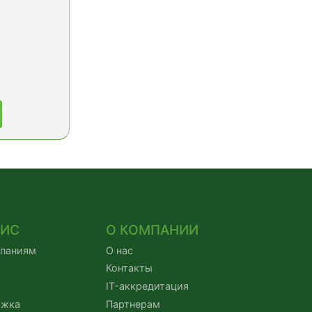
ВИС
О КОМПАНИИ
мпаниям
О нас
Контакты
IT-аккредитация
ржка
Партнерам