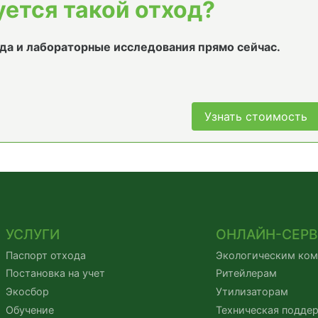
уется такой отход?
да и лабораторные исследования прямо сейчас.
Узнать стоимость
УСЛУГИ
ОНЛАЙН-СЕР
Паспорт отхода
Экологическим ко
Постановка на учет
Ритейлерам
Экосбор
Утилизаторам
Обучение
Техническая подде