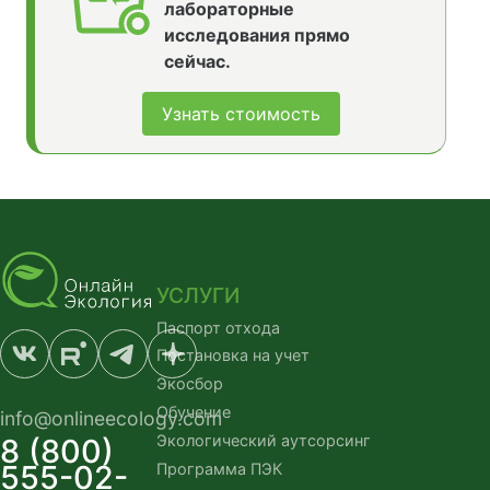
лабораторные
исследования прямо
сейчас.
Узнать стоимость
УСЛУГИ
Паспорт отхода
Постановка на учет
Экосбор
Обучение
info@onlineecology.com
Экологический аутсорсинг
8 (800)
555-02-
Программа ПЭК