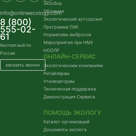
Экосбор
Обучение
info@onlineecology.com
Экологический аутсорсинг
8 (800)
555-02-
Программа ПЭК
61
Нормативы выбросов
Мероприятия при НМУ
бесплатный по
НООЛР
России
ОНЛАЙН-СЕРВИС
заказать звонок
Экологическим компаниям
Ритейлерам
Утилизаторам
Техническая поддержка
Демонстрация Сервиса
ПОМОЩЬ ЭКОЛОГУ
Каталог организаций
Документы эколога