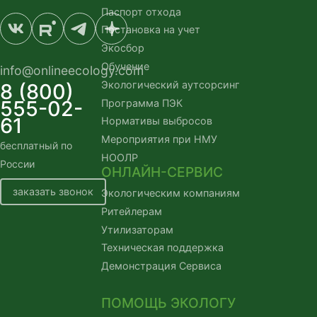
Паспорт отхода
Постановка на учет
Экосбор
Обучение
info@onlineecology.com
Экологический аутсорсинг
8 (800)
555-02-
Программа ПЭК
61
Нормативы выбросов
Мероприятия при НМУ
бесплатный по
НООЛР
России
ОНЛАЙН-СЕРВИС
заказать звонок
Экологическим компаниям
Ритейлерам
Утилизаторам
Техническая поддержка
Демонстрация Сервиса
ПОМОЩЬ ЭКОЛОГУ