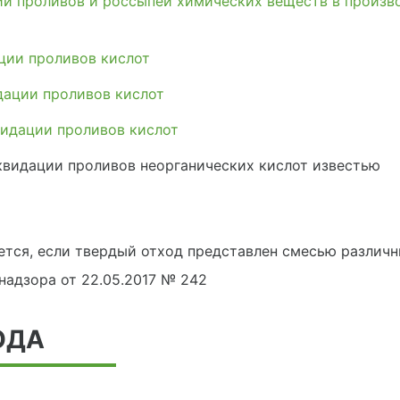
и проливов и россыпей химических веществ в произв
ции проливов кислот
дации проливов кислот
идации проливов кислот
квидации проливов неорганических кислот известью
ется, если твердый отход представлен смесью различ
адзора от 22.05.2017 № 242
ОДА