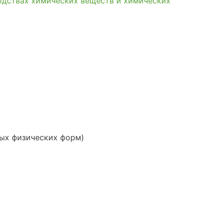
одствах химических веществ и химических
ных физических форм)