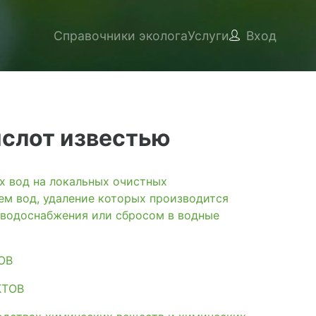
Справочники эколога
Услуги
Вход
ислот известью
вод на локальных очистных
ем вод, удаление которых производится
 водоснабжения или сбросом в водные
ОВ
КТОВ