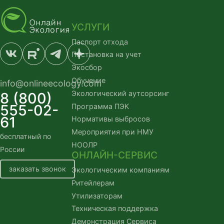
УСЛУГИ
Паспорт отхода
Постановка на учет
Экосбор
Обучение
info@onlineecology.com
Экологический аутсорсинг
8 (800)
555-02-
Программа ПЭК
61
Нормативы выбросов
Мероприятия при НМУ
бесплатный по
НООЛР
России
ОНЛАЙН-СЕРВИС
заказать звонок
Экологическим компаниям
Ритейлерам
Утилизаторам
Техническая поддержка
Демонстрация Сервиса