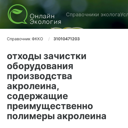
Справочники эколога
Ус
Справочник ФККО
31010471203
отходы зачистки
оборудования
производства
акролеина,
содержащие
преимущественно
полимеры акролеина