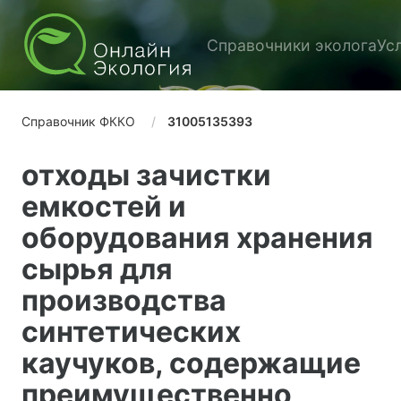
Справочники эколога
Ус
Справочник ФККО
31005135393
отходы зачистки
емкостей и
оборудования хранения
сырья для
производства
синтетических
каучуков, содержащие
преимущественно