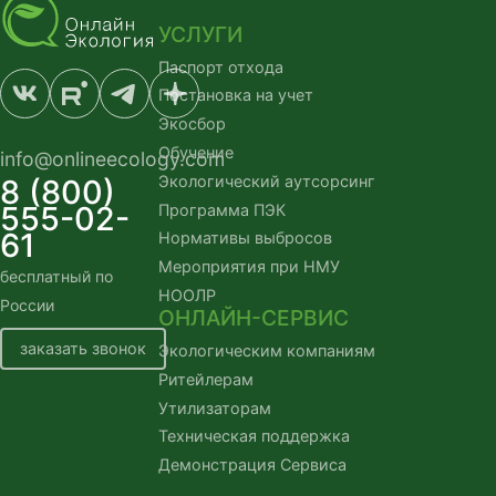
УСЛУГИ
Паспорт отхода
Постановка на учет
Экосбор
Обучение
info@onlineecology.com
Экологический аутсорсинг
8 (800)
555-02-
Программа ПЭК
61
Нормативы выбросов
Мероприятия при НМУ
бесплатный по
НООЛР
России
ОНЛАЙН-СЕРВИС
заказать звонок
Экологическим компаниям
Ритейлерам
Утилизаторам
Техническая поддержка
Демонстрация Сервиса