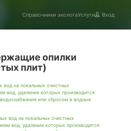
Справочники эколога
Услуги
Вход
держащие опилки
тых плит)
вод на локальных очистных
ем вод, удаление которых производится
 водоснабжения или сбросом в водные
х вод на локальных очистных
нием вод, удаление которых производится