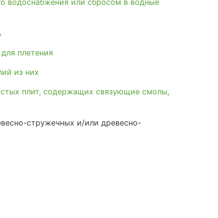
го водоснабжения или сбросом в водные
А
 для плетения
лий из них
истых плит, содержащих связующие смолы,
весно-стружечных и/или древесно-