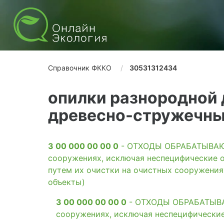
Справочник ФККО
30531312434
опилки разнородной
древесно-стружечных
3 00 000 00 00 0
- ОТХОДЫ ОБРАБАТЫВАЮЩ
сооружениях, исключая неспецифические о
путем их очистки на очистных сооружени
объекты)
3 00 000 00 00 0
- ОТХОДЫ ОБРАБАТЫВАЮ
сооружениях, исключая неспецифические