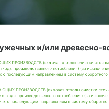
ужечных и/или древесно-в
ИХ ПРОИЗВОДСТВ (включая отходы очистки сточных 
тходы производственного потребления) (за исключени
ях с последующим направлением в систему оборотного
ЩИХ ПРОИЗВОДСТВ (включая отходы очистки сточны
 отходы производственного потребления) (за исключе
иях с последующим направлением в систему оборотно