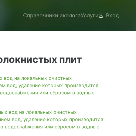
Справочники эколога
Услуги
Вход
олокнистых плит
вод на локальных очистных
ем вод, удаление которых производится
 водоснабжения или сбросом в водные
х вод на локальных очистных
нием вод, удаление которых производится
го водоснабжения или сбросом в водные