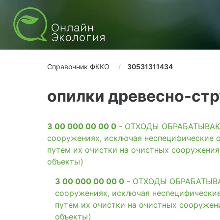
Справочник ФККО
30531311434
опилки древесно-стр
3 00 000 00 00 0
- ОТХОДЫ ОБРАБАТЫВАЮЩ
сооружениях, исключая неспецифические о
путем их очистки на очистных сооружени
объекты)
3 00 000 00 00 0
- ОТХОДЫ ОБРАБАТЫВАЮ
сооружениях, исключая неспецифические
путем их очистки на очистных сооружен
объекты)