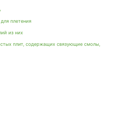
А
 для плетения
лий из них
истых плит, содержащих связующие смолы,