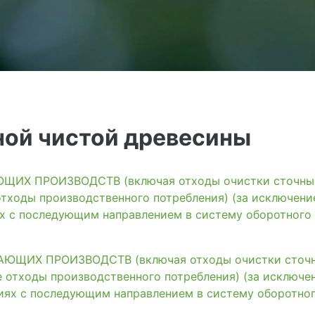
ной чистой древесины
ИХ ПРОИЗВОДСТВ (включая отходы очистки сточных 
тходы производственного потребления) (за исключени
ях с последующим направлением в систему оборотного
ЩИХ ПРОИЗВОДСТВ (включая отходы очистки сточны
 отходы производственного потребления) (за исключе
иях с последующим направлением в систему оборотно