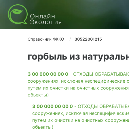
Справочник ФККО
30522001215
горбыль из натураль
3 00 000 00 00 0
- ОТХОДЫ ОБРАБАТЫВАЮЩ
сооружениях, исключая неспецифические о
путем их очистки на очистных сооружени
объекты)
3 00 000 00 00 0
- ОТХОДЫ ОБРАБАТЫВАЮ
сооружениях, исключая неспецифические
путем их очистки на очистных сооружен
объекты)