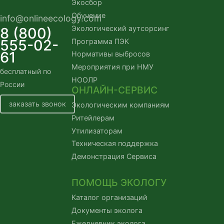
Экосбор
Обучение
info@onlineecology.com
Экологический аутсорсинг
8 (800)
555-02-
Программа ПЭК
61
Нормативы выбросов
Мероприятия при НМУ
бесплатный по
НООЛР
России
ОНЛАЙН-СЕРВИС
заказать звонок
Экологическим компаниям
Ритейлерам
Утилизаторам
Техническая поддержка
Демонстрация Сервиса
ПОМОЩЬ ЭКОЛОГУ
Каталог организаций
Документы эколога
Ежедневник эколога