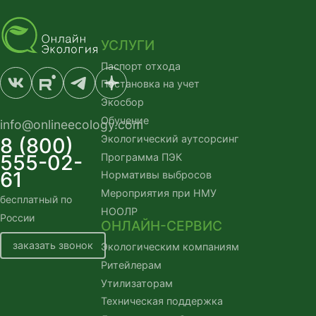
УСЛУГИ
Паспорт отхода
Постановка на учет
Экосбор
Обучение
info@onlineecology.com
Экологический аутсорсинг
8 (800)
555-02-
Программа ПЭК
61
Нормативы выбросов
Мероприятия при НМУ
бесплатный по
НООЛР
России
ОНЛАЙН-СЕРВИС
заказать звонок
Экологическим компаниям
Ритейлерам
Утилизаторам
Техническая поддержка