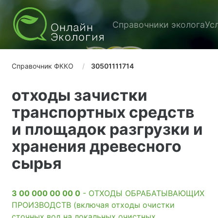
Справочники эколога
Ус
Справочник ФККО
30501111714
отходы зачистки
транспортных средств
и площадок разгрузки и
хранения древесного
сырья
3 00 000 00 00 0
- ОТХОДЫ ОБРАБАТЫВАЮЩИХ
ПРОИЗВОДСТВ (включая отходы очистки
сточных вод на локальных очистных