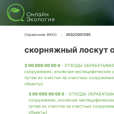
Справочник ФККО
30322001295
скорняжный лоскут о
3 00 000 00 00 0
- ОТХОДЫ ОБРАБАТЫВАЮЩ
сооружениях, исключая неспецифические о
путем их очистки на очистных сооружени
объекты)
3 00 000 00 00 0
- ОТХОДЫ ОБРАБАТЫВАЮ
сооружениях, исключая неспецифические
путем их очистки на очистных сооружен
объекты)