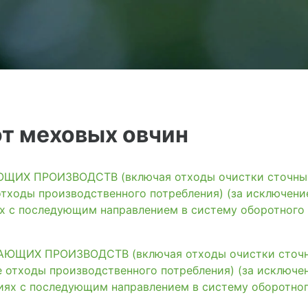
т меховых овчин
ИХ ПРОИЗВОДСТВ (включая отходы очистки сточных 
тходы производственного потребления) (за исключени
ях с последующим направлением в систему оборотного
ЩИХ ПРОИЗВОДСТВ (включая отходы очистки сточны
 отходы производственного потребления) (за исключе
иях с последующим направлением в систему оборотно