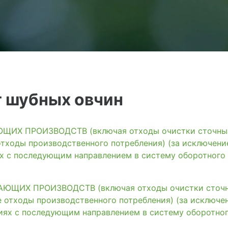
т шубных овчин
ИХ ПРОИЗВОДСТВ (включая отходы очистки сточных 
тходы производственного потребления) (за исключени
ях с последующим направлением в систему оборотного
ЩИХ ПРОИЗВОДСТВ (включая отходы очистки сточны
 отходы производственного потребления) (за исключе
иях с последующим направлением в систему оборотно