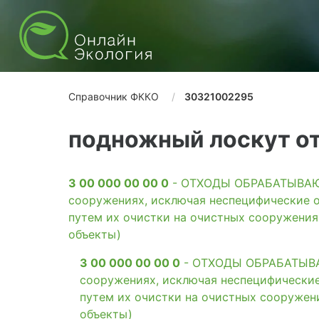
Справочник ФККО
30321002295
подножный лоскут о
3 00 000 00 00 0
- ОТХОДЫ ОБРАБАТЫВАЮЩ
сооружениях, исключая неспецифические о
путем их очистки на очистных сооружени
объекты)
3 00 000 00 00 0
- ОТХОДЫ ОБРАБАТЫВАЮ
сооружениях, исключая неспецифические
путем их очистки на очистных сооружен
объекты)