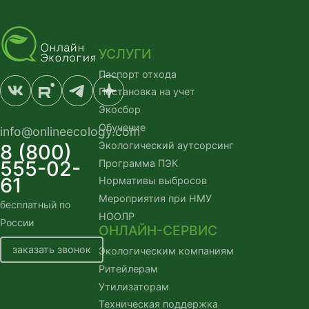
УСЛУГИ
Паспорт отхода
Постановка на учет
Экосбор
Обучение
info@onlineecology.com
Экологический аутсорсинг
8 (800)
555-02-
Программа ПЭК
61
Нормативы выбросов
Мероприятия при НМУ
бесплатный по
НООЛР
России
ОНЛАЙН-СЕРВИС
заказать звонок
Экологическим компаниям
Ритейлерам
Утилизаторам
Техническая поддержка