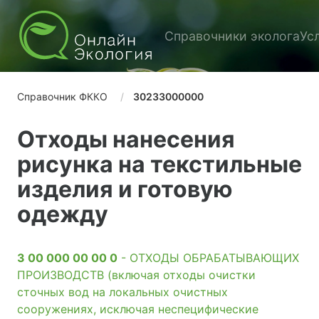
Справочники эколога
Ус
Справочник ФККО
30233000000
Отходы нанесения
рисунка на текстильные
изделия и готовую
одежду
3 00 000 00 00 0
- ОТХОДЫ ОБРАБАТЫВАЮЩИХ
ПРОИЗВОДСТВ (включая отходы очистки
сточных вод на локальных очистных
сооружениях, исключая неспецифические