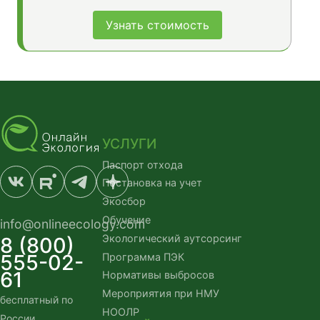
Узнать стоимость
УСЛУГИ
Паспорт отхода
Постановка на учет
Экосбор
Обучение
info@onlineecology.com
Экологический аутсорсинг
8 (800)
555-02-
Программа ПЭК
61
Нормативы выбросов
Мероприятия при НМУ
бесплатный по
НООЛР
России