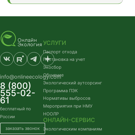
УСЛУГИ
Паспорт отхода
Постановка на учет
Экосбор
Обучение
info@onlineecology.com
Экологический аутсорсинг
8 (800)
555-02-
Программа ПЭК
61
Нормативы выбросов
Мероприятия при НМУ
бесплатный по
НООЛР
России
ОНЛАЙН-СЕРВИС
заказать звонок
Экологическим компаниям