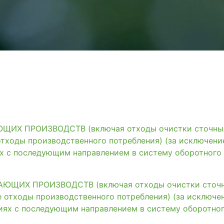
ИХ ПРОИЗВОДСТВ (включая отходы очистки сточных 
тходы производственного потребления) (за исключени
ях с последующим направлением в систему оборотного
ЩИХ ПРОИЗВОДСТВ (включая отходы очистки сточны
 отходы производственного потребления) (за исключе
иях с последующим направлением в систему оборотно