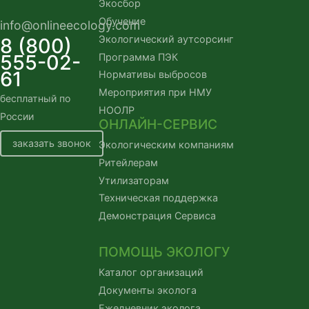
Экосбор
Обучение
info@onlineecology.com
Экологический аутсорсинг
8 (800)
555-02-
Программа ПЭК
61
Нормативы выбросов
Мероприятия при НМУ
бесплатный по
НООЛР
России
ОНЛАЙН-СЕРВИС
заказать звонок
Экологическим компаниям
Ритейлерам
Утилизаторам
Техническая поддержка
Демонстрация Сервиса
ПОМОЩЬ ЭКОЛОГУ
Каталог организаций
Документы эколога
Ежедневник эколога