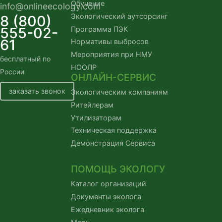
Обучение
info@onlineecology.com
Экологический аутсорсинг
8 (800)
555-02-
Программа ПЭК
61
Нормативы выбросов
Мероприятия при НМУ
бесплатный по
НООЛР
России
ОНЛАЙН-СЕРВИС
заказать звонок
Экологическим компаниям
Ритейлерам
Утилизаторам
Техническая поддержка
Демонстрация Сервиса
ПОМОЩЬ ЭКОЛОГУ
Каталог организаций
Документы эколога
Ежедневник эколога