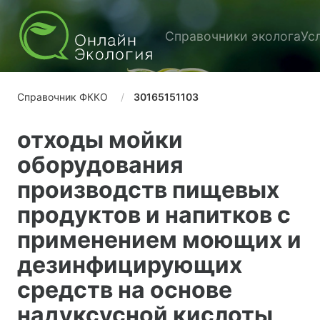
Справочники эколога
Ус
Справочник ФККО
30165151103
отходы мойки
оборудования
производств пищевых
продуктов и напитков с
применением моющих и
дезинфицирующих
средств на основе
надуксусной кислоты