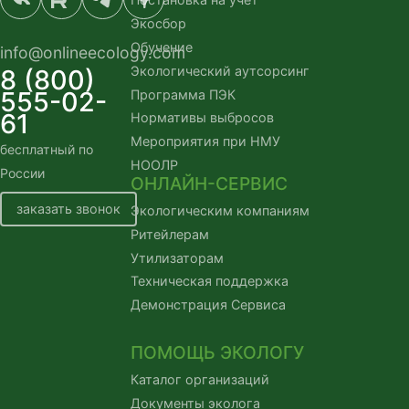
Экосбор
Обучение
info@onlineecology.com
Экологический аутсорсинг
8 (800)
555-02-
Программа ПЭК
61
Нормативы выбросов
Мероприятия при НМУ
бесплатный по
НООЛР
России
ОНЛАЙН-СЕРВИС
заказать звонок
Экологическим компаниям
Ритейлерам
Утилизаторам
Техническая поддержка
Демонстрация Сервиса
ПОМОЩЬ ЭКОЛОГУ
Каталог организаций
Документы эколога