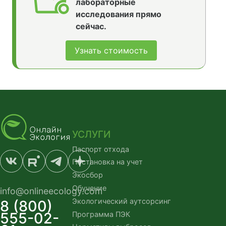
лабораторные
исследования прямо
сейчас.
Узнать стоимость
УСЛУГИ
Паспорт отхода
Постановка на учет
Экосбор
Обучение
info@onlineecology.com
Экологический аутсорсинг
8 (800)
555-02-
Программа ПЭК