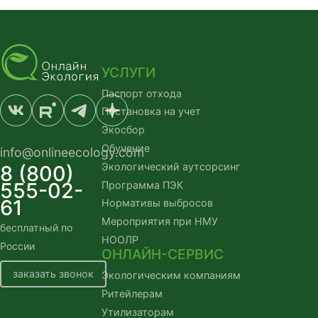
УСЛУГИ
Паспорт отхода
Постановка на учет
Экосбор
Обучение
info@onlineecology.com
Экологический аутсорсинг
8 (800)
555-02-
Программа ПЭК
61
Нормативы выбросов
Мероприятия при НМУ
бесплатный по
НООЛР
России
ОНЛАЙН-СЕРВИС
заказать звонок
Экологическим компаниям
Ритейлерам
Утилизаторам