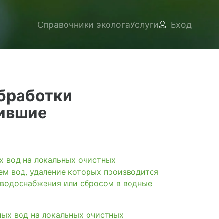
Справочники эколога
Услуги
Вход
бработки
тившие
вод на локальных очистных
ем вод, удаление которых производится
 водоснабжения или сбросом в водные
х вод на локальных очистных