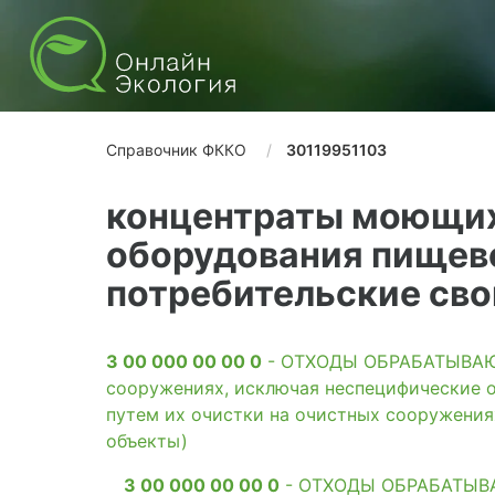
Справочник ФККО
30119951103
концентраты моющих
оборудования пищев
потребительские сво
3 00 000 00 00 0
- ОТХОДЫ ОБРАБАТЫВАЮЩ
сооружениях, исключая неспецифические о
путем их очистки на очистных сооружени
объекты)
3 00 000 00 00 0
- ОТХОДЫ ОБРАБАТЫВАЮ