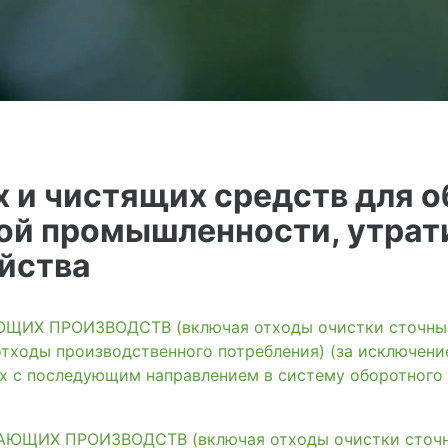
 и чистящих средств для о
ой промышленности, утра
йства
ИХ ПРОИЗВОДСТВ (включая отходы очистки сточных 
тходы производственного потребления) (за исключени
ях с последующим направлением в систему оборотного
ЩИХ ПРОИЗВОДСТВ (включая отходы очистки сточны